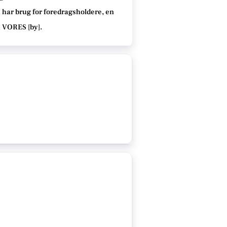
 har brug for foredragsholdere, en
å VORES [
by
]
.