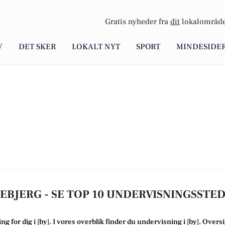
Gratis nyheder fra
dit
lokalområde
V
DET SKER
LOKALT NYT
SPORT
MINDESIDE
EBJERG - SE TOP 10 UNDERVISNINGSSTE
ing
for dig i [
by
]. I vores overblik finder du undervisning i [
by
].
Oversi