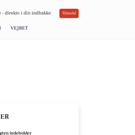
 -
direkte i din indbakke
Tilmeld
R
VEJRET
DER
gten indeholder