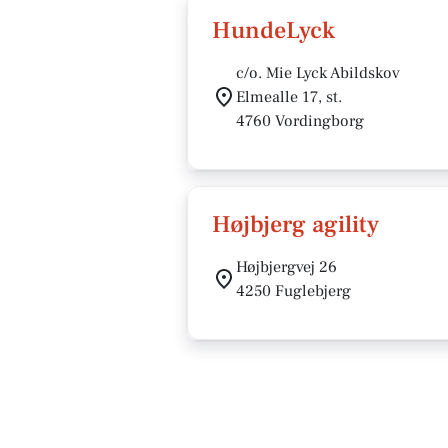
HundeLyck
c/o. Mie Lyck Abildskov
Elmealle 17, st.
4760 Vordingborg
Højbjerg agility
Højbjergvej 26
4250 Fuglebjerg