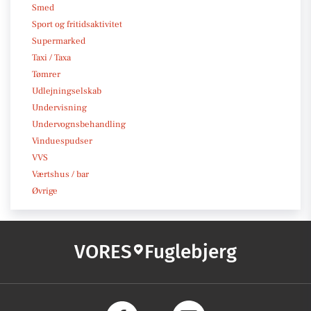
Smed
Sport og fritidsaktivitet
Supermarked
Taxi / Taxa
Tømrer
Udlejningselskab
Undervisning
Undervognsbehandling
Vinduespudser
VVS
Værtshus / bar
Øvrige
VORES
Fuglebjerg