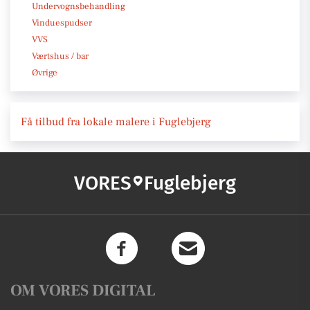
Undervognsbehandling
Vinduespudser
VVS
Værtshus / bar
Øvrige
Få tilbud fra lokale malere i Fuglebjerg
VORES
Fuglebjerg
OM VORES DIGITAL