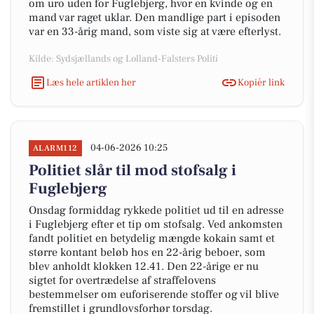
om uro uden for Fuglebjerg, hvor en kvinde og en
mand var raget uklar. Den mandlige part i episoden
var en 33-årig mand, som viste sig at være efterlyst.
Kilde: Sydsjællands og Lolland-Falsters Politi
Læs hele artiklen her
Kopiér link
04-06-2026 10:25
ALARM112
Politiet slår til mod stofsalg i
Fuglebjerg
Onsdag formiddag rykkede politiet ud til en adresse
i Fuglebjerg efter et tip om stofsalg. Ved ankomsten
fandt politiet en betydelig mængde kokain samt et
større kontant beløb hos en 22-årig beboer, som
blev anholdt klokken 12.41. Den 22-årige er nu
sigtet for overtrædelse af straffelovens
bestemmelser om euforiserende stoffer og vil blive
fremstillet i grundlovsforhør torsdag.