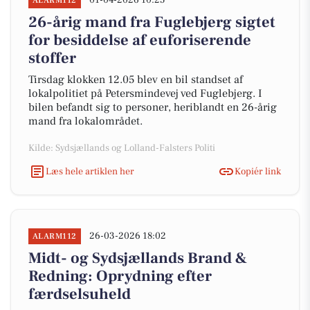
01-04-2026 10:25
ALARM112
26-årig mand fra Fuglebjerg sigtet
for besiddelse af euforiserende
stoffer
Tirsdag klokken 12.05 blev en bil standset af
lokalpolitiet på Petersmindevej ved Fuglebjerg. I
bilen befandt sig to personer, heriblandt en 26-årig
mand fra lokalområdet.
Kilde: Sydsjællands og Lolland-Falsters Politi
Læs hele artiklen her
Kopiér link
26-03-2026 18:02
ALARM112
Midt- og Sydsjællands Brand &
Redning: Oprydning efter
færdselsuheld