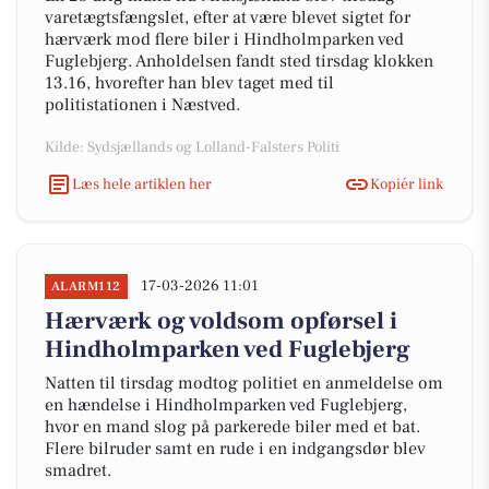
varetægtsfængslet, efter at være blevet sigtet for
hærværk mod flere biler i Hindholmparken ved
Fuglebjerg. Anholdelsen fandt sted tirsdag klokken
13.16, hvorefter han blev taget med til
politistationen i Næstved.
Kilde: Sydsjællands og Lolland-Falsters Politi
Læs hele artiklen her
Kopiér link
17-03-2026 11:01
ALARM112
Hærværk og voldsom opførsel i
Hindholmparken ved Fuglebjerg
Natten til tirsdag modtog politiet en anmeldelse om
en hændelse i Hindholmparken ved Fuglebjerg,
hvor en mand slog på parkerede biler med et bat.
Flere bilruder samt en rude i en indgangsdør blev
smadret.