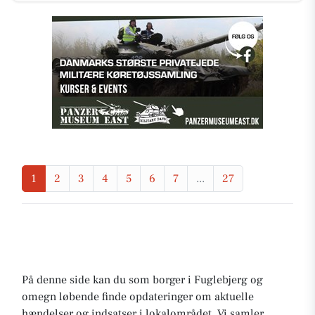
1
2
3
4
5
6
7
...
27
På denne side kan du som borger i Fuglebjerg og
omegn løbende finde opdateringer om aktuelle
hændelser og indsatser i lokalområdet. Vi samler