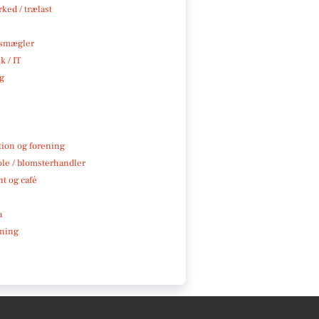
ked / trælast
smægler
k / IT
ng
tion og forening
ole / blomsterhandler
t og café
a
ning