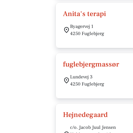
Anita's terapi
Byagervej 1
4250 Fuglebjerg
fuglebjergmassør
Lundevej 3
4250 Fuglebjerg
Hejnedegaard
c/o. Jacob Juul Jensen