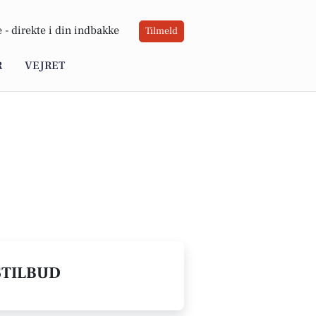
 -
direkte i din indbakke
Tilmeld
R
VEJRET
STILBUD