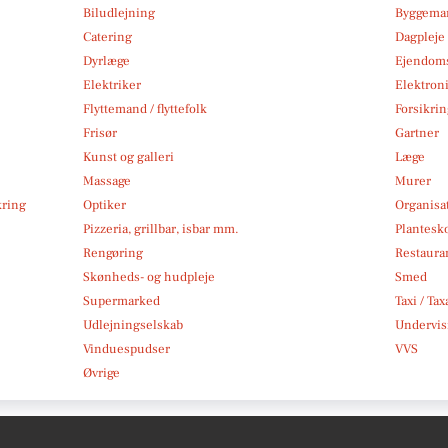
Biludlejning
Byggemar
Catering
Dagpleje
Dyrlæge
Ejendom
Elektriker
Elektroni
Flyttemand / flyttefolk
Forsikri
Frisør
Gartner
Kunst og galleri
Læge
Massage
Murer
kring
Optiker
Organisa
Pizzeria, grillbar, isbar mm.
Plantesk
Rengøring
Restauran
Skønheds- og hudpleje
Smed
Supermarked
Taxi / Tax
Udlejningselskab
Undervis
Vinduespudser
VVS
Øvrige