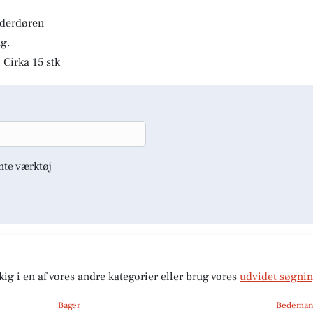
lderdøren
g.
 Cirka 15 stk
nte værktøj
kig i en af vores andre kategorier eller brug vores
udvidet søgni
Bager
Bedema