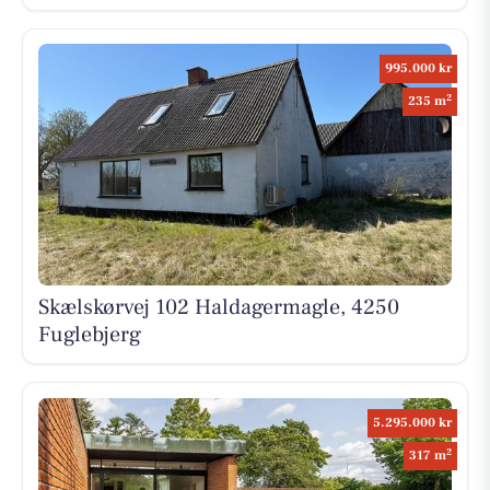
995.000 kr
2
235 m
Skælskørvej 102 Haldagermagle, 4250
Fuglebjerg
5.295.000 kr
2
317 m