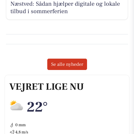
Næstved: Sådan hjælper digitale og lokale
tilbud i sommerferien
Se alle nyheder
VEJRET LIGE NU
22°
💧
0 mm
💨
4,8 m/s