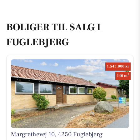
BOLIGER TIL SALG I
FUGLEBJERG
1.545.000 kr
2
140 m
Margrethevej 10, 4250 Fuglebjerg