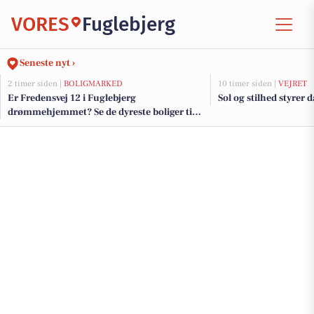
VORES
Fuglebjerg
Seneste nyt ›
2 timer siden |
BOLIGMARKED
10 timer siden |
VEJRET
Er Fredensvej 12 i Fuglebjerg
Sol og stilhed styrer 
drømmehjemmet? Se de dyreste boliger til
salg nu for op til 1.995.000 kr