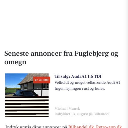
Seneste annoncer fra Fuglebjerg og
omegn
Til salg:
Audi A1 1,6 TDI
kr. 35.000
Velholdt og meget velkørende Audi A1
Ingen fejl ingen rust og buler.
Michael Munck
Indrykket 13. august på Bilhandel
Indryk gratis dine annoncer på
Bilhandel.dk
,
Retro-app.dk
,