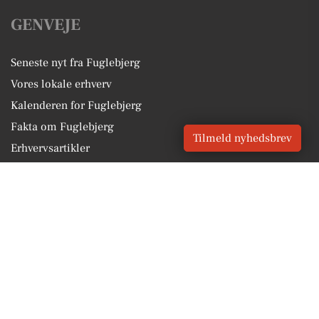
GENVEJE
Seneste nyt fra Fuglebjerg
Vores lokale erhverv
Kalenderen for Fuglebjerg
Fakta om Fuglebjerg
Tilmeld nyhedsbrev
Erhvervsartikler
Næstved Kommune
Få en gratis salgsvurdering
Sponsoreret indhold
BLIV OPDATERET
Få lokale nyheder GRATIS
Email