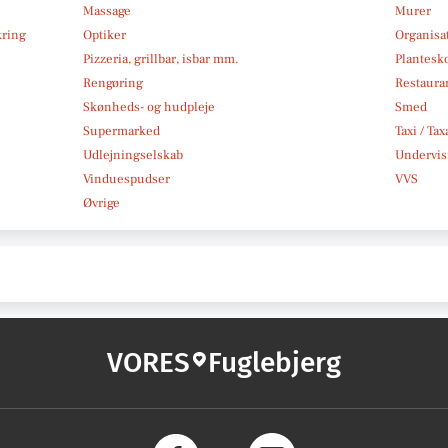
Massage
Murer
kring
Optiker
Organisa
Pizzeria, grillbar, isbar mm.
Plantesk
Rengøring
Restauran
Skønheds- og hudpleje
Smed
Supermarked
Taxi / Tax
Udlejningselskab
Undervis
Vinduespudser
VVS
Øvrige
VORES
Fuglebjerg