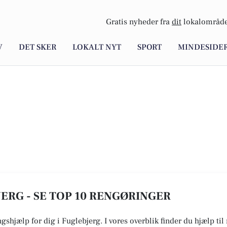
Gratis nyheder fra
dit
lokalområde
V
DET SKER
LOKALT NYT
SPORT
MINDESIDE
ERG - SE TOP 10 RENGØRINGER
gshjælp for dig i Fuglebjerg. I vores overblik finder du hjælp ti