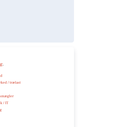
ng
.
nd
ked / trælast
smægler
k / IT
ng