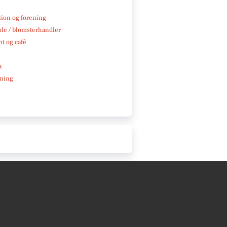
tion og forening
ole / blomsterhandler
t og café
a
ning