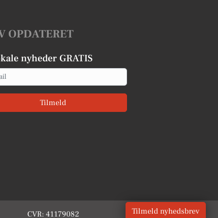
V OPDATERET
okale nyheder GRATIS
Tilmeld
Tilmeld nyhedsbrev
CVR: 41179082