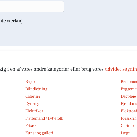
nte værktøj
kig i en af vores andre kategorier eller brug vores
udvidet søgni
Bager
Bedema
Biludlejning
Byggemar
Catering
Dagpleje
Dyrlæge
Ejendom
Elektriker
Elektroni
Flyttemand / flyttefolk
Forsikri
Frisør
Gartner
Kunst og galleri
Læge