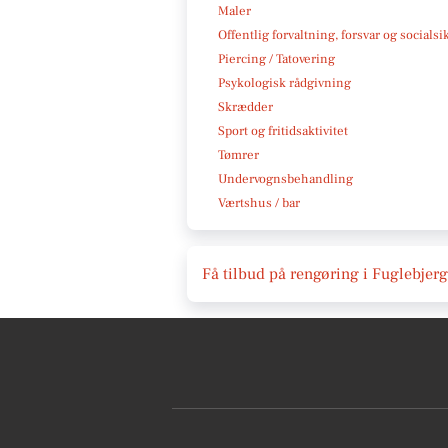
Maler
Offentlig forvaltning, forsvar og socialsi
Piercing / Tatovering
Psykologisk rådgivning
Skrædder
Sport og fritidsaktivitet
Tømrer
Undervognsbehandling
Værtshus / bar
Få tilbud på rengøring i Fuglebjerg