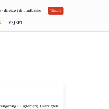
 -
direkte i din indbakke
Tilmeld
R
VEJRET
l rengøring i Fuglebjerg. Oversigten