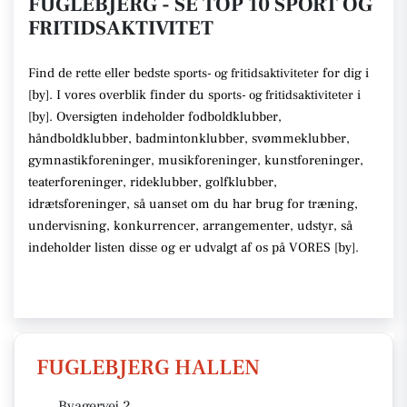
FUGLEBJERG - SE TOP 10 SPORT OG
FRITIDSAKTIVITET
Find de rette
eller bedste s
for dig i
ports- og fritidsaktiviteter
[
by
]. I vores overblik finder du
s
i
ports- og fritidsaktiviteter
[
by
].
Oversigten indeholder fodboldklubber,
håndboldklubber, badmintonklubber, svømmeklubber,
gymnastikforeninger, musikforeninger, kunstforeninger,
teaterforeninger, rideklubber, golfklubber,
idrætsforeninger
, så uanset om du har brug for træning,
undervisning, konkurrencer, arrangementer, udstyr
, så
indeholder listen disse
og er udvalgt af os på VORES [
by
]
.
FUGLEBJERG HALLEN
Byagervej 2