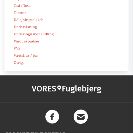
Taxi / Taxa
Tømrer
Udlejningselskab
Undervisning
Undervognsbehandling
Vinduespudser
VVS
Værtshus / bar
Øvrige
VORES
Fuglebjerg