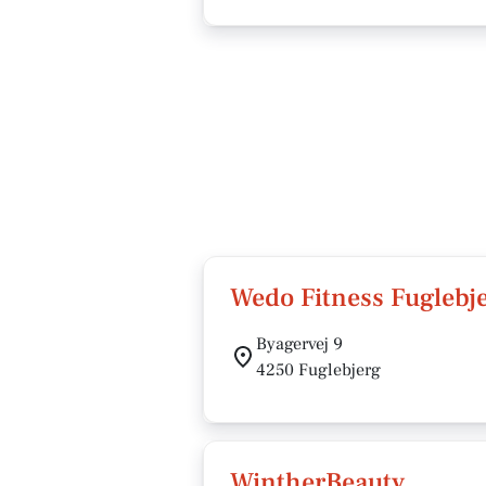
Wedo Fitness Fuglebj
Byagervej 9
4250 Fuglebjerg
WintherBeauty