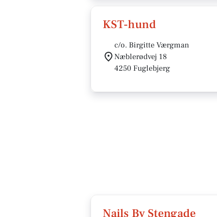
KST-hund
c/o. Birgitte Værgman
Næblerødvej 18
4250 Fuglebjerg
Nails By Stengade