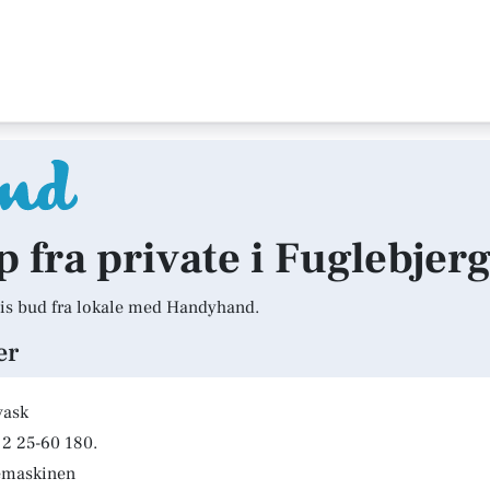
p fra private i Fuglebjer
is bud fra lokale med Handyhand.
er
vask
2 25-60 180.
kemaskinen