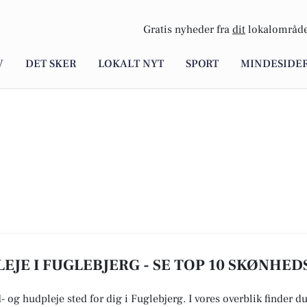
Gratis nyheder fra
dit
lokalområde
V
DET SKER
LOKALT NYT
SPORT
MINDESIDE
JE I FUGLEBJERG - SE TOP 10 SKØNHED
- og hudpleje sted for dig i Fuglebjerg. I vores overblik finder d