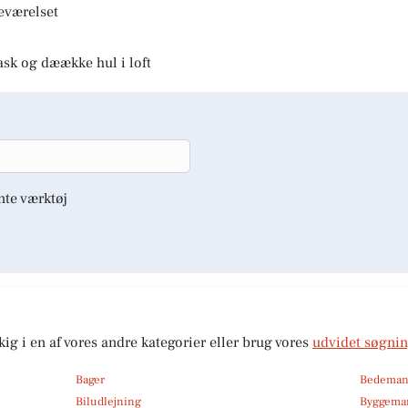
deværelset
ask og dæække hul i loft
nte værktøj
kig i en af vores andre kategorier eller brug vores
udvidet søgni
Bager
Bedema
Biludlejning
Byggemar