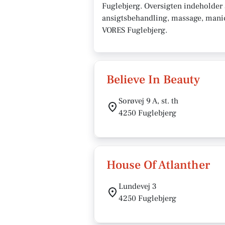
Fuglebjerg. Oversigten indeholder
ansigtsbehandling, massage, manicur
VORES Fuglebjerg.
Believe In Beauty
Sorøvej 9 A, st. th
4250 Fuglebjerg
House Of Atlanther
Lundevej 3
4250 Fuglebjerg