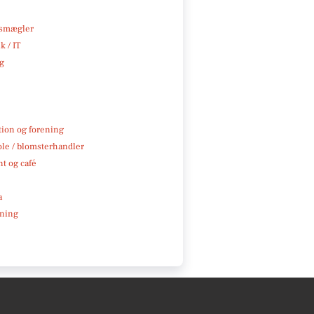
smægler
k / IT
ng
tion og forening
ole / blomsterhandler
t og café
a
ning