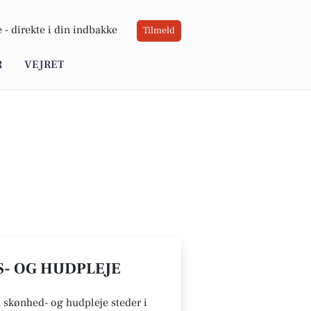
 -
direkte i din indbakke
Tilmeld
R
VEJRET
S- OG HUDPLEJE
u skønhed- og hudpleje steder i