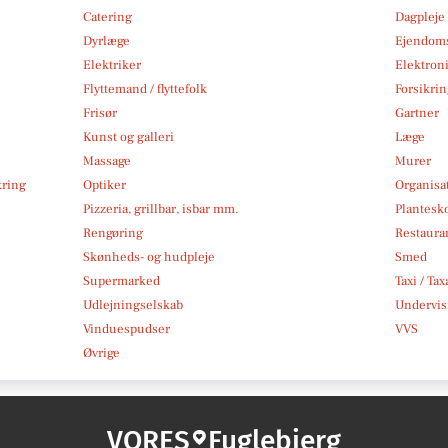
Catering
Dagpleje
Dyrlæge
Ejendom
Elektriker
Elektroni
Flyttemand / flyttefolk
Forsikri
Frisør
Gartner
Kunst og galleri
Læge
Massage
Murer
kring
Optiker
Organisa
Pizzeria, grillbar, isbar mm.
Plantesk
Rengøring
Restauran
Skønheds- og hudpleje
Smed
Supermarked
Taxi / Tax
Udlejningselskab
Undervis
Vinduespudser
VVS
Øvrige
VORES
Fuglebjerg