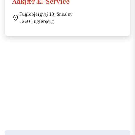
Aakjær El-Service
Fuglebjergvej 13, Sneslev
4250 Fuglebjerg