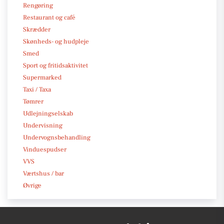
Rengøring
Restaurant og café
Skrædder
Skønheds- og hudpleje
Smed
Sport og fritidsaktivitet
Supermarked
Taxi / Taxa
Tømrer
Udlejningselskab
Undervisning
Undervognsbehandling
Vinduespudser
VVS
Værtshus / bar
Øvrige