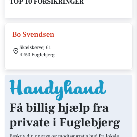
TOP 10 FORSIKRINGER
Bo Svendsen
Skælskørvej 61
4250 Fuglebjerg
Få billig hjælp fra
private i Fuglebjerg
Beskriv din opgave og modtag gratis bud fra lokale