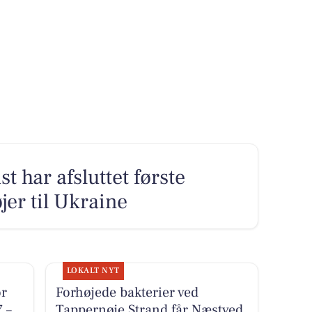
har afsluttet første
jer til Ukraine
LOKALT NYT
r
Forhøjede bakterier ved
 –
Tappernøje Strand får Næstved