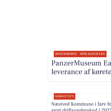
SPONSORERET
OPSLAGSTAVLEN
PanzerMuseum East 
leverance af køretø
LOKALT NYT
Næstved Kommune i fare fo
stort driftsunderskud i 2027