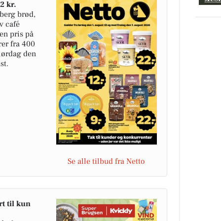
2 kr.
hberg brød,
v café
en pris på
rer fra 400
 lørdag den
st.
Se alle tilbud fra Netto
t til kun