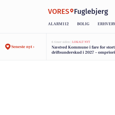
VORES
Fuglebjerg
ALARM112
BOLIG
ERHVER
6 timer siden |
LOKALT NYT
Seneste nyt ›
Næstved Kommune i fare for stort
driftsunderskud i 2027 – ompriori
på vej for at bevare velfærden