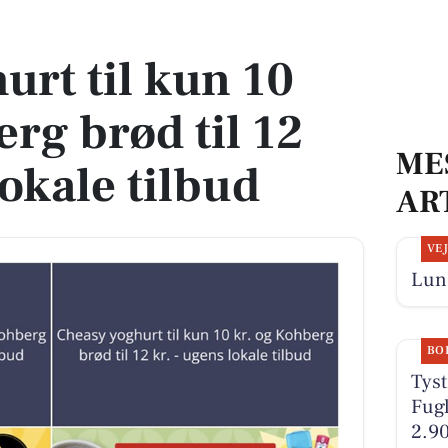
 brød til 12 kr. - ugens lokale tilbud
urt til kun 10
rg brød til 12
ME
lokale tilbud
AR
VE
Lun
BO
Tyst
Fugl
2.90