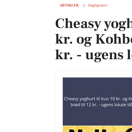
Cheasy yoghurt til kun 10 kr. og Kohberg
ARTIKLER
Dagligvarer
Cheasy yogh
kr. og Kohbe
kr. - ugens 