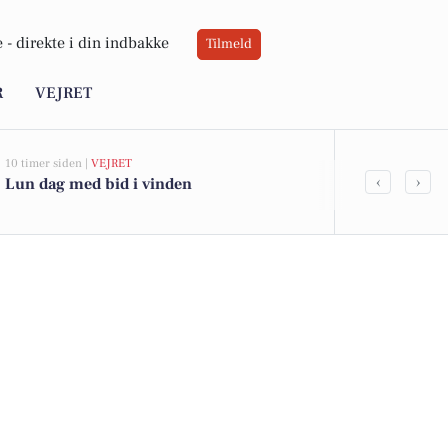
 -
direkte i din indbakke
Tilmeld
R
VEJRET
10 timer siden |
VEJRET
06-08-2026 15:01
‹
›
Lun dag med bid i vinden
Partnerska
og Københav
sjældne klok