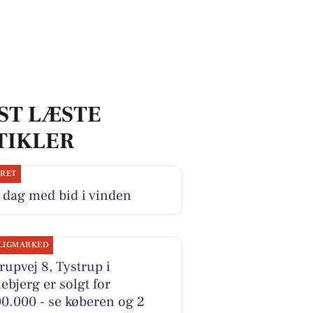
ST LÆSTE
TIKLER
JRET
 dag med bid i vinden
LIGMARKED
rupvej 8, Tystrup i
ebjerg er solgt for
0.000 - se køberen og 2