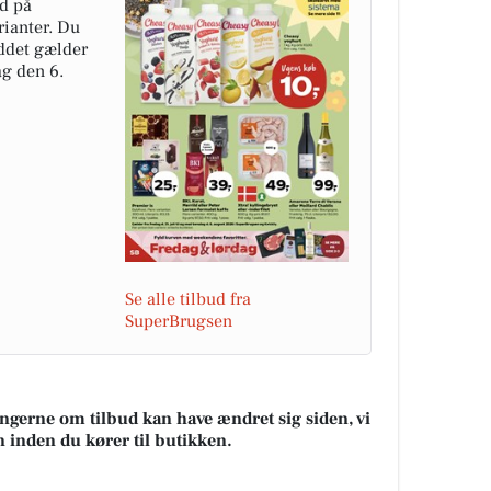
ud på
rianter. Du
uddet gælder
ag den 6.
Se alle tilbud fra
SuperBrugsen
ningerne om tilbud kan have ændret sig siden, vi
n inden du kører til butikken.