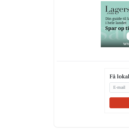
Få loka
Email