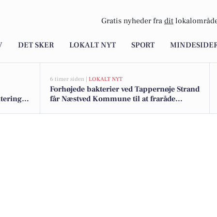
Gratis nyheder fra
dit
lokalområde
V
DET SKER
LOKALT NYT
SPORT
MINDESIDE
6 timer siden |
LOKALT NYT
Forhøjede bakterier ved Tappernøje Strand
teringer
får Næstved Kommune til at fraråde
badning ved Præstø Fjord