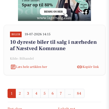
18-07-2026 14:15
BILER
10 dyreste biler til salg i nærheden
af Næstved Kommune
Kilde: Bilhandel
Læs hele artiklen her
Kopiér link
1
2
3
4
5
6
7
...
84