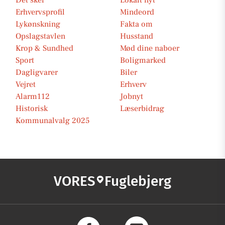
Det sker
Lokalt nyt
Erhvervsprofil
Mindeord
Lykønskning
Fakta om
Opslagstavlen
Husstand
Krop & Sundhed
Mød dine naboer
Sport
Boligmarked
Dagligvarer
Biler
Vejret
Erhverv
Alarm112
Jobnyt
Historisk
Læserbidrag
Kommunalvalg 2025
VORES
Fuglebjerg