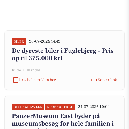
30-07-2026 14:43
BILER
De dyreste biler i Fuglebjerg - Pris
op til 375.000 kr!
Kilde: Bilhandel
Læs hele artiklen her
Kopiér link
24-07-2026 10:04
OPSLAGSTAVLEN
SPONSORERET
PanzerMuseum East byder på
museumsbesøg for hele familien i