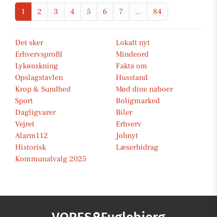
1
2
3
4
5
6
7
...
84
Det sker
Lokalt nyt
Erhvervsprofil
Mindeord
Lykønskning
Fakta om
Opslagstavlen
Husstand
Krop & Sundhed
Mød dine naboer
Sport
Boligmarked
Dagligvarer
Biler
Vejret
Erhverv
Alarm112
Jobnyt
Historisk
Læserbidrag
Kommunalvalg 2025