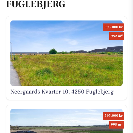
FUGLEBJERG
595.000 kr
2
982 m
Neergaards Kvarter 10, 4250 Fuglebjerg
595.000 kr
2
998 m