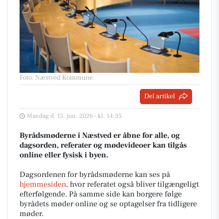
Foto: Næstved Kommune
.
Del artikel
Mandag d. 15. jun. 2026 - kl. 14:35
Byrådsmøderne i Næstved er åbne for alle, og
dagsorden, referater og mødevideoer kan tilgås
online eller fysisk i byen.
Dagsordenen for byrådsmøderne kan ses på
hjemmesiden
, hvor referatet også bliver tilgængeligt
efterfølgende. På samme side kan borgere følge
byrådets møder online og se optagelser fra tidligere
møder.