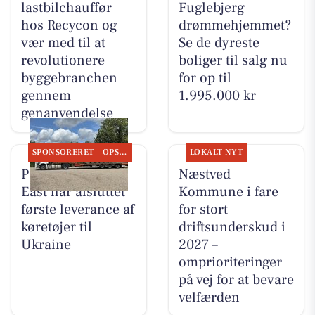
lastbilchauffør
Fuglebjerg
hos Recycon og
drømmehjemmet?
vær med til at
Se de dyreste
revolutionere
boliger til salg nu
byggebranchen
for op til
gennem
1.995.000 kr
genanvendelse
SPONSORERET
OPSLAGSTAVLEN
LOKALT NYT
PanzerMuseum
Næstved
East har afsluttet
Kommune i fare
første leverance af
for stort
køretøjer til
driftsunderskud i
Ukraine
2027 –
omprioriteringer
på vej for at bevare
velfærden