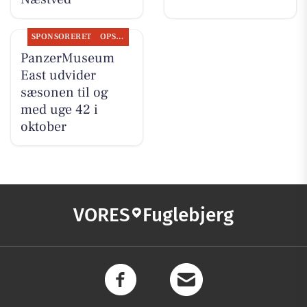
SPONSORERET
OPSLAGSTAVLEN
PanzerMuseum
East udvider
sæsonen til og
med uge 42 i
oktober
VORES
Fuglebjerg