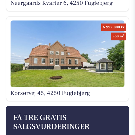
Neergaards Kvarter 6, 4250 Fuglebjerg
6.995.000 kr
2
260 m
Korsørvej 45, 4250 Fuglebjerg
FÅ TRE GRATIS
SALGSVURDERINGER