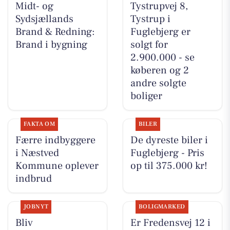
Midt- og
Tystrupvej 8,
Sydsjællands
Tystrup i
Brand & Redning:
Fuglebjerg er
Brand i bygning
solgt for
2.900.000 - se
køberen og 2
andre solgte
boliger
FAKTA OM
BILER
Færre indbyggere
De dyreste biler i
i Næstved
Fuglebjerg - Pris
Kommune oplever
op til 375.000 kr!
indbrud
JOBNYT
BOLIGMARKED
Bliv
Er Fredensvej 12 i