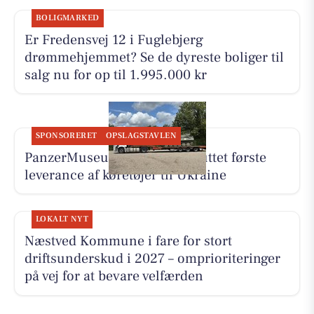
BOLIGMARKED
Er Fredensvej 12 i Fuglebjerg
drømmehjemmet? Se de dyreste boliger til
salg nu for op til 1.995.000 kr
SPONSORERET
OPSLAGSTAVLEN
PanzerMuseum East har afsluttet første
leverance af køretøjer til Ukraine
LOKALT NYT
Næstved Kommune i fare for stort
driftsunderskud i 2027 – omprioriteringer
på vej for at bevare velfærden