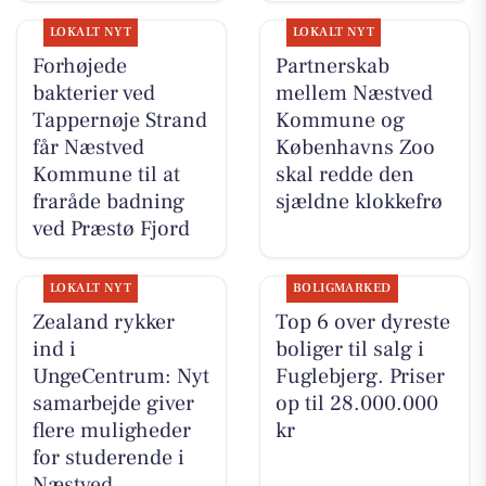
LOKALT NYT
LOKALT NYT
Forhøjede
Partnerskab
bakterier ved
mellem Næstved
Tappernøje Strand
Kommune og
får Næstved
Københavns Zoo
Kommune til at
skal redde den
fraråde badning
sjældne klokkefrø
ved Præstø Fjord
LOKALT NYT
BOLIGMARKED
Zealand rykker
Top 6 over dyreste
ind i
boliger til salg i
UngeCentrum: Nyt
Fuglebjerg. Priser
samarbejde giver
op til 28.000.000
flere muligheder
kr
for studerende i
Næstved