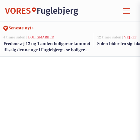
VORES
Fuglebjerg
Seneste nyt ›
4 timer siden |
BOLIGMARKED
12 timer siden |
VEJRET
Fredensvej 12 og 1 anden boliger er kommet
Solen bider fra sig i d
til salg denne uge i Fuglebjerg - se boligerne
her.