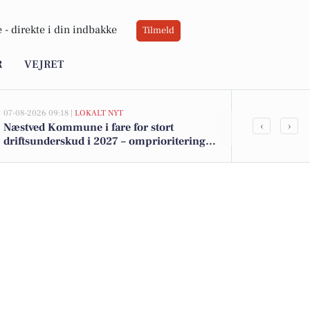
 -
direkte i din indbakke
Tilmeld
R
VEJRET
07-08-2026 09:18 |
LOKALT NYT
07-08-2026 09:14
‹
›
Næstved Kommune i fare for stort
Forhøjede ba
driftsunderskud i 2027 – omprioriteringer
får Næstved 
på vej for at bevare velfærden
badning ved 