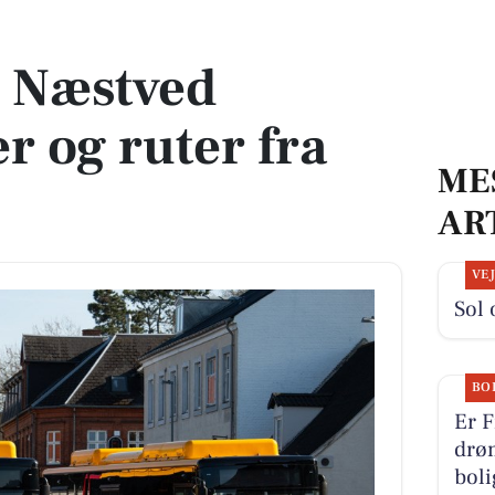
uter fra juni 2026
i Næstved
r og ruter fra
ME
AR
VE
Sol 
BO
Er F
drø
boli