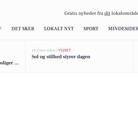
Gratis nyheder fra
dit
lokalområde
V
DET SKER
LOKALT NYT
SPORT
MINDESIDE
13 timer siden |
VEJRET
Sol og stilhed styrer dagen
iger til