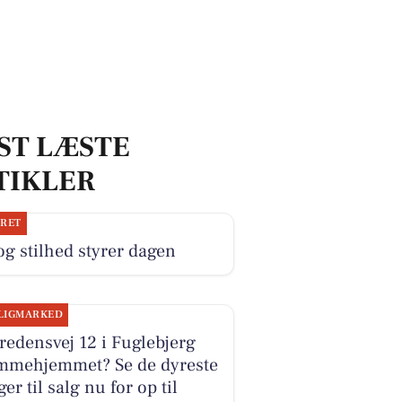
ST LÆSTE
TIKLER
JRET
og stilhed styrer dagen
LIGMARKED
redensvej 12 i Fuglebjerg
mmehjemmet? Se de dyreste
ger til salg nu for op til