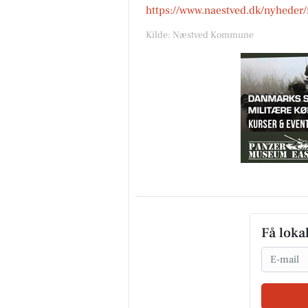
https://www.naestved.dk/nyheder/
Kilde: Næstved Kommune
Få loka
Email