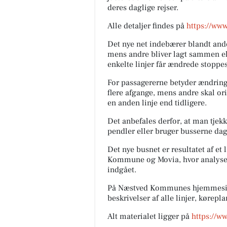
deres daglige rejser.
Alle detaljer findes på
https://www
Det nye net indebærer blandt andet,
mens andre bliver lagt sammen ell
enkelte linjer får ændrede stoppes
For passagererne betyder ændringer
flere afgange, mens andre skal ori
en anden linje end tidligere.
Det anbefales derfor, at man tjekk
pendler eller bruger busserne dag
Det nye busnet er resultatet af 
Kommune og Movia, hvor analyser
indgået.
På Næstved Kommunes hjemmeside 
beskrivelser af alle linjer, kørep
Alt materialet ligger på
https://w