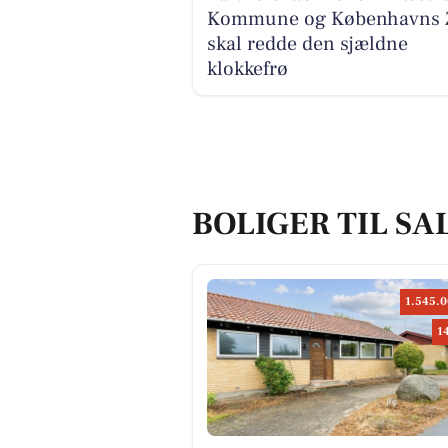
Kommune og Københavns 
skal redde den sjældne
klokkefrø
BOLIGER TIL SA
1.545.0
1