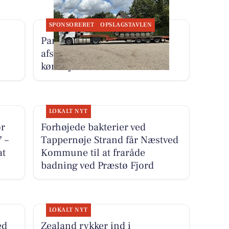
SPONSORERET
OPSLAGSTAVLEN
PanzerMuseum East har
afsluttet første leverance af
køretøjer til Ukraine
LOKALT NYT
r
Forhøjede bakterier ved
 –
Tappernøje Strand får Næstved
at
Kommune til at fraråde
badning ved Præstø Fjord
LOKALT NYT
ed
Zealand rykker ind i