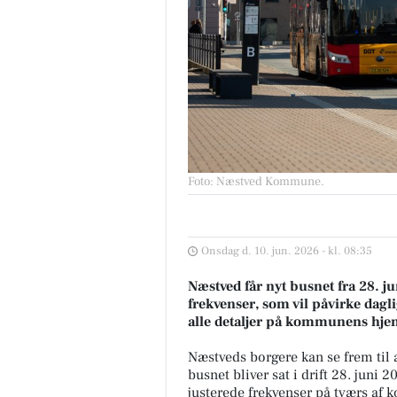
Foto: Næstved Kommune
.
Onsdag d. 10. jun. 2026 - kl. 08:35
Næstved får nyt busnet fra 28. j
frekvenser, som vil påvirke da
alle detaljer på kommunens hj
Næstveds borgere kan se frem til æ
busnet bliver sat i drift 28. juni 
justerede frekvenser på tværs a