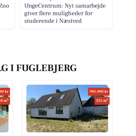
Zoo
UngeCentrum: Nyt samarbejde
giver flere muligheder for
studerende i Næstved
LG I FUGLEBJERG
00 kr
995.000 kr
2
2
40 m
235 m