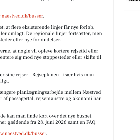
.naestved.dk/busser
.
 at flere eksisterende linjer får nye forløb,
er omlagt. De regionale linjer fortsætter, men
teder eller nye forbindelser.
ne, at nogle vil opleve kortere rejsetid eller
entere sig mod nye stoppesteder eller skifte til
er sine rejser i Rejseplanen – især hvis man
ligt.
et længere planlægningsarbejde mellem Næstved
 af passagertal, rejsemønstre og økonomi har
kan man finde kort over det nye busnet,
laner gældende fra 28. juni 2026 samt en FAQ.
ww.naestved.dk/busser
.