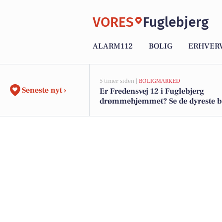
VORES
Fuglebjerg
ALARM112
BOLIG
ERHVER
5 timer siden |
BOLIGMARKED
Seneste nyt ›
Er Fredensvej 12 i Fuglebjerg
drømmehjemmet? Se de dyreste bol
salg nu for op til 1.995.000 kr