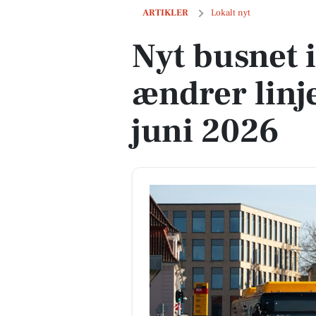
Nyt busnet i Næstved ændrer linjer og r
ARTIKLER
Lokalt nyt
Nyt busnet 
ændrer linje
juni 2026