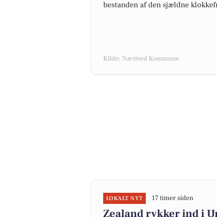
bestanden af den sjældne klokkef
Kilde: Næstved Kommune
17 timer siden
LOKALT NYT
Zealand rykker ind i 