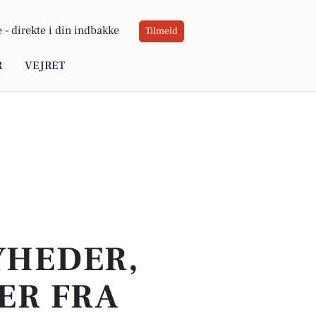
 -
direkte i din indbakke
Tilmeld
R
VEJRET
YHEDER,
ER FRA