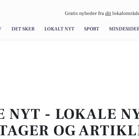
Gratis nyheder fra
dit
lokalområde
V
DET SKER
LOKALT NYT
SPORT
MINDESIDE
E NYT - LOKALE N
TAGER OG ARTIKL