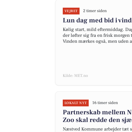
2 timer siden
VEJRET
Lun dag med bid i vin
Kølig start, mild eftermiddag. Da
der løfter sig fra en frisk morgen
Vinden mærkes også, men uden at
Kilde: MET.no
16 timer siden
LOKALT NYT
Partnerskab mellem 
Zoo skal redde den sj
Næstved Kommune arbejder tæt s