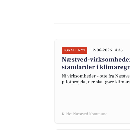
12-06-2026 14:36
LOKALT NYT
Næstved-virksomheder 
standarder i klimareg
Ni virksomheder – otte fra Næstv
pilotprojekt, der skal gøre klimar
Kilde: Næstved Kommune