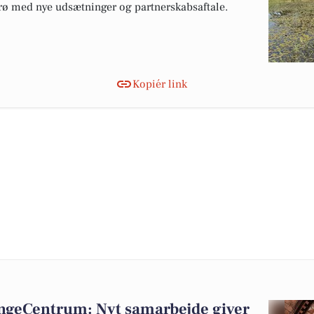
rø med nye udsætninger og partnerskabsaftale.
Kopiér link
UngeCentrum: Nyt samarbejde giver