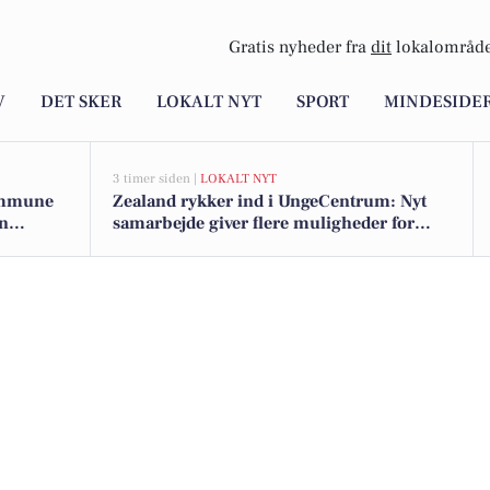
Gratis nyheder fra
dit
lokalområde
V
DET SKER
LOKALT NYT
SPORT
MINDESIDE
3 timer siden |
LOKALT NYT
ommune
Zealand rykker ind i UngeCentrum: Nyt
en
samarbejde giver flere muligheder for
studerende i Næstved