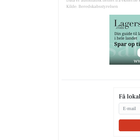
Data er automatisk hentet fra eksterne
Kilde: Beredskabsstyrelsen
Få loka
Email