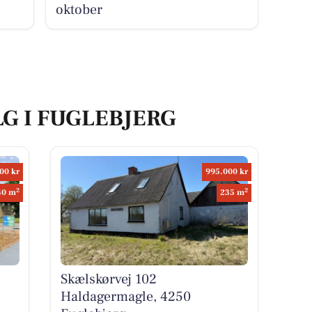
oktober
LG I FUGLEBJERG
00 kr
995.000 kr
2
2
40 m
235 m
Skælskørvej 102
Haldagermagle, 4250