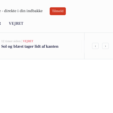
 -
direkte i din indbakke
Tilmeld
R
VEJRET
12 timer siden |
VEJRET
05-08-2026 13:00
‹
›
Sol og blæst tager lidt af kanten
Top 6 over dy
Fuglebjerg. 