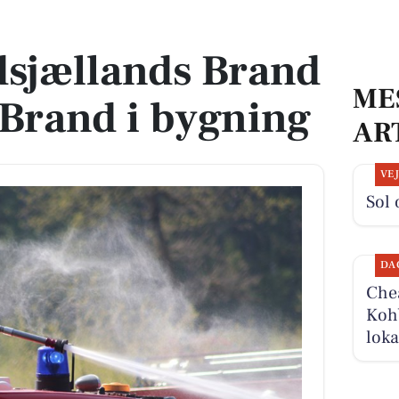
: Brand i bygning
dsjællands Brand
ME
Brand i bygning
AR
VE
Sol 
DA
Chea
Kohb
loka