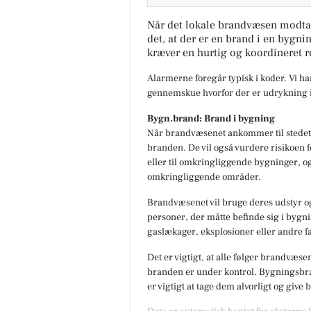
Når det lokale brandvæsen modta
det, at der er en brand i en bygni
kræver en hurtig og koordineret r
Alarmerne foregår typisk i koder. Vi h
gennemskue hvorfor der er udrykning i
Bygn.brand: Brand i bygning
Når brandvæsenet ankommer til stedet,
branden. De vil også vurdere risikoen f
eller til omkringliggende bygninger, og
omkringliggende områder.
Brandvæsenet vil bruge deres udstyr og
personer, der måtte befinde sig i bygnin
gaslækager, eksplosioner eller andre fa
Det er vigtigt, at alle følger brandvæse
branden er under kontrol. Bygningsbran
er vigtigt at tage dem alvorligt og give