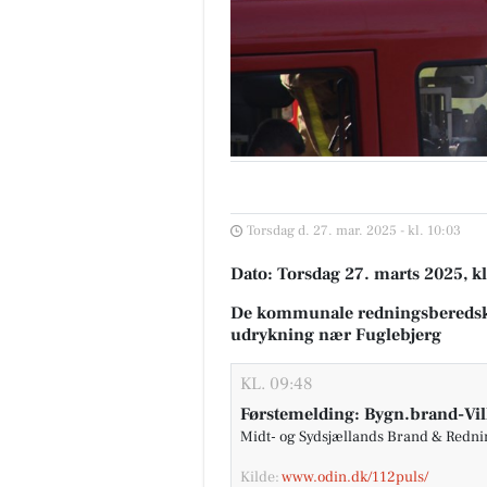
Torsdag d. 27. mar. 2025 - kl. 10:03
Dato: Torsdag 27. marts 2025, kl
De kommunale redningsberedsk
udrykning nær Fuglebjerg
KL. 09:48
Førstemelding: Bygn.brand-Vil
Midt- og Sydsjællands Brand & Redn
Kilde:
www.odin.dk/112puls/