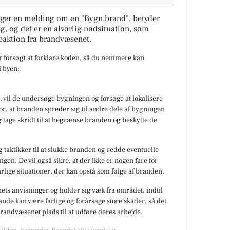
ger en melding om en "Bygn.brand", betyder
ng, og det er en alvorlig nødsituation, som
eaktion fra brandvæsenet.
ar forsøgt at forklare koden, så du nemmere kan
 byen:
 vil de undersøge bygningen og forsøge at lokalisere
or, at branden spreder sig til andre dele af bygningen
 tage skridt til at begrænse branden og beskytte de
 taktikker til at slukke branden og redde eventuelle
gen. De vil også sikre, at der ikke er nogen fare for
rlige situationer, der kan opstå som følge af branden.
nets anvisninger og holder sig væk fra området, indtil
de kan være farlige og forårsage store skader, så det
 brandvæsenet plads til at udføre deres arbejde.