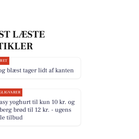
ST LÆSTE
TIKLER
JRET
og blæst tager lidt af kanten
GLIGVARER
sy yoghurt til kun 10 kr. og
erg brød til 12 kr. - ugens
le tilbud