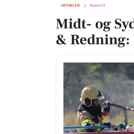
Midt- og Sydsjællands Brand & Redning
ARTIKLER
Alarm112
Midt- og Sy
& Redning: 