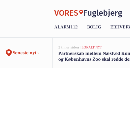
VORES
Fuglebjerg
ALARM112
BOLIG
ERHVER
2 timer siden |
LOKALT NYT
Seneste nyt ›
Partnerskab mellem Næstved K
og Københavns Zoo skal redde d
sjældne klokkefrø