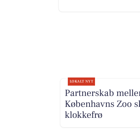
LOKALT NYT
Partnerskab mel
Københavns Zoo sk
klokkefrø