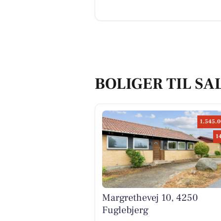
BOLIGER TIL SA
1.545.0
1
Margrethevej 10, 4250
Fuglebjerg