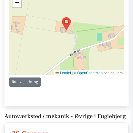
−
Leaflet
|
©
OpenStreetMap
contributors
Rutevejledning
Autoværksted / mekanik - Øvrige i Fuglebjerg