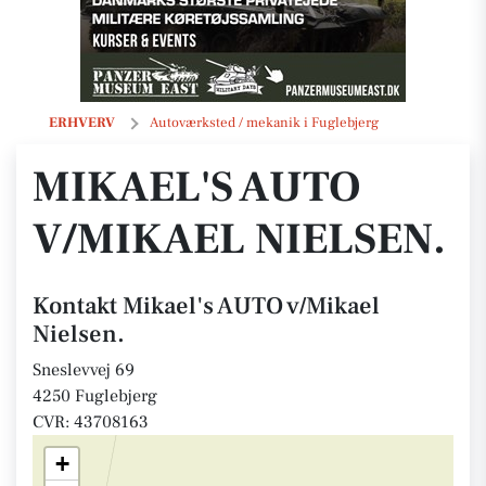
Mikael's AUTO v/Mikael Nielsen.
ERHVERV
Autoværksted / mekanik i Fuglebjerg
MIKAEL'S AUTO
V/MIKAEL NIELSEN.
Kontakt Mikael's AUTO v/Mikael
Nielsen.
Sneslevvej 69
4250 Fuglebjerg
CVR: 43708163
+