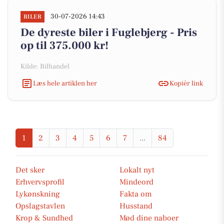
30-07-2026 14:43
BILER
De dyreste biler i Fuglebjerg - Pris
op til 375.000 kr!
Kilde: Bilhandel
Læs hele artiklen her
Kopiér link
1
2
3
4
5
6
7
...
84
Det sker
Lokalt nyt
Erhvervsprofil
Mindeord
Lykønskning
Fakta om
Opslagstavlen
Husstand
Krop & Sundhed
Mød dine naboer