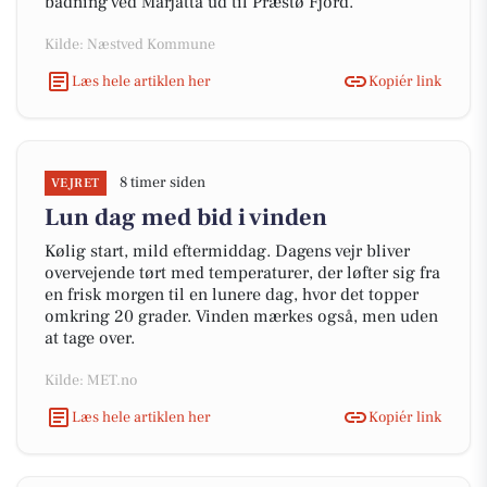
badning ved Marjatta ud til Præstø Fjord.
Kilde: Næstved Kommune
Læs hele artiklen her
Kopiér link
8 timer siden
VEJRET
Lun dag med bid i vinden
Kølig start, mild eftermiddag. Dagens vejr bliver
overvejende tørt med temperaturer, der løfter sig fra
en frisk morgen til en lunere dag, hvor det topper
omkring 20 grader. Vinden mærkes også, men uden
at tage over.
Kilde: MET.no
Læs hele artiklen her
Kopiér link