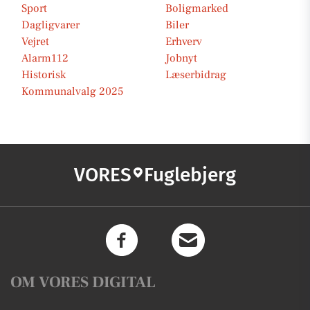
Sport
Boligmarked
Dagligvarer
Biler
Vejret
Erhverv
Alarm112
Jobnyt
Historisk
Læserbidrag
Kommunalvalg 2025
VORES
Fuglebjerg
OM VORES DIGITAL