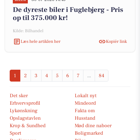
De dyreste biler i Fuglebjerg - Pris
op til 375.000 kr!
Kilde: Bilhandel
Læs hele artiklen her
Kopiér link
1
2
3
4
5
6
7
...
84
Det sker
Lokalt nyt
Erhvervsprofil
Mindeord
Lykønskning
Fakta om
Opslagstavlen
Husstand
Krop & Sundhed
Mød dine naboer
Sport
Boligmarked