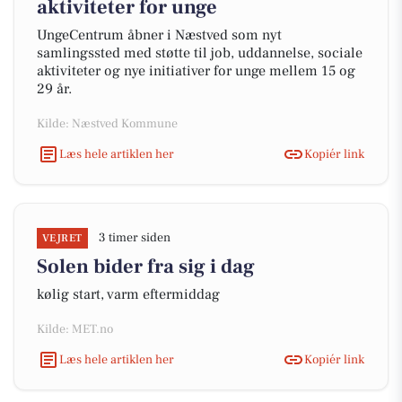
aktiviteter for unge
UngeCentrum åbner i Næstved som nyt
samlingssted med støtte til job, uddannelse, sociale
aktiviteter og nye initiativer for unge mellem 15 og
29 år.
Kilde: Næstved Kommune
Læs hele artiklen her
Kopiér link
3 timer siden
VEJRET
Solen bider fra sig i dag
kølig start, varm eftermiddag
Kilde: MET.no
Læs hele artiklen her
Kopiér link