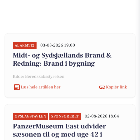
03-08-2026 19:00
ALARM112
Midt- og Sydsjællands Brand &
Redning: Brand i bygning
Kilde: Beredskabsstyrelsen
Læs hele artiklen her
Kopiér link
02-08-2026 18:04
OPSLAGSTAVLEN
SPONSORERET
PanzerMuseum East udvider
sæsonen til og med uge 42 i