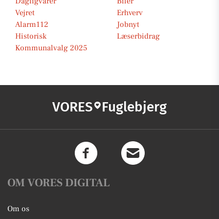
Dagligvarer
Biler
Vejret
Erhverv
Alarm112
Jobnyt
Historisk
Læserbidrag
Kommunalvalg 2025
VORES
Fuglebjerg
OM VORES DIGITAL
Om os